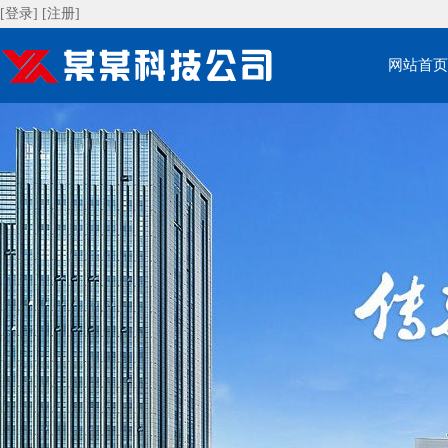
[登录]
[注册]
网站首页