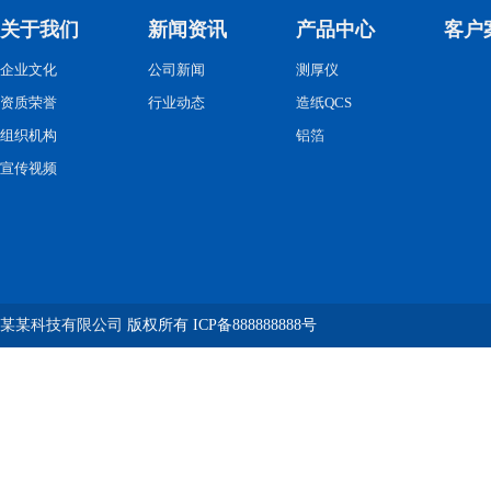
关于我们
新闻资讯
产品中心
客户
企业文化
公司新闻
测厚仪
资质荣誉
行业动态
造纸QCS
组织机构
铝箔
宣传视频
某某科技有限公司
版权所有 ICP备888888888号